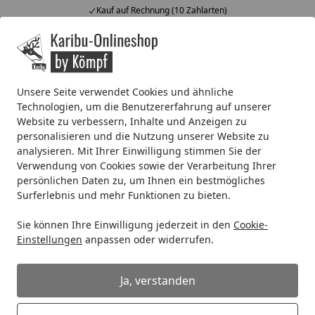
Kauf auf Rechnung (10 Zahlarten)
Alle Produkte
Mein Konto
Wunschl
Ein
4,67
/ 5
Suchen
Unsere Seite verwendet Cookies und ähnliche
Technologien, um die Benutzererfahrung auf unserer
Karibu Gartenhäuser Garantie
Website zu verbessern, Inhalte und Anzeigen zu
Startseite
personalisieren und die Nutzung unserer Website zu
Karibu Garantiebestimmungen für
analysieren. Mit Ihrer Einwilligung stimmen Sie der
Gartenhäuser
Verwendung von Cookies sowie der Verarbeitung Ihrer
persönlichen Daten zu, um Ihnen ein bestmögliches
Surferlebnis und mehr Funktionen zu bieten.
Sehr geehrte Kundin, sehr geehrter Kunde,
Sie können Ihre Einwilligung jederzeit in den
Cookie-
Sie haben sich für den Kauf eines Karibu-
Einstellungen
anpassen oder widerrufen.
Qualitätshauses entschieden. Ihr Haus hat unser Werk
nach sorgfältiger Prüfung und Endkontrolle verlassen.
Ja, verstanden
Bitte beachten Sie trotzdem untenstehende Hinweise
sowie die Herstellerbestimmungen in diesem