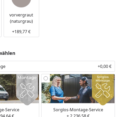
vorvergraut
(naturgrau)
+189,77 €
wählen
age
+0,00 €
e-Service
Sorglos-Montage-Service
394,64 €
+ 2.236,58 €