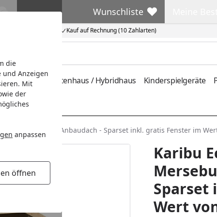
Wunschliste
Meine Bes
Wunschliste
Meine Beste
Kauf auf Rechnung (10 Zahlarten)
m die
e und Anzeigen
ferung
Metallgartenhaus / Hybridhaus
Kinderspielgeräte
P
ieren. Mit
owie der
mögliches
erseburg 5 inkl. Anbaudach - Sparset inkl. gratis Fenster im Wert
ngen
anpassen
Karibu 
Mersebur
gen öffnen
Sparset i
Wert von