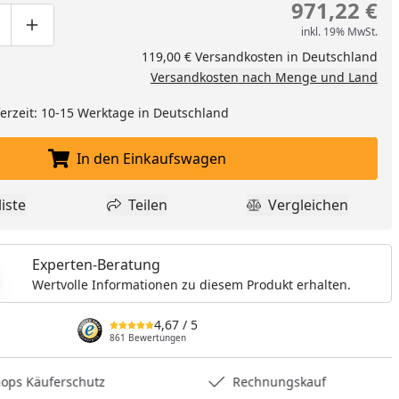
971,22 €
inkl. 19% MwSt.
ge um eins verringern
duktmenge manuell eingeben
Produktmenge um eins erhöhen
119,00 € Versandkosten in Deutschland
Versandkosten nach Menge und Land
eferzeit: 10-15 Werktage in Deutschland
In den Einkaufswagen
In den Einkaufswagen legen
iste
Teilen
Vergleichen
dukt zur Wunschliste hinzufügen
Teilen
Produkt Vergle
Experten-Beratung
Wertvolle Informationen zu diesem Produkt erhalten.
4,67
/ 5
861 Bewertungen
hops Käuferschutz
Rechnungskauf