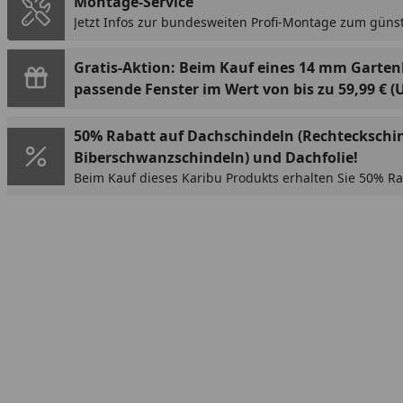
Montage-Service
Jetzt Infos zur bundesweiten Profi-Montage zum günst
Gratis-Aktion: Beim Kauf eines 14 mm Garte
passende Fenster im Wert von bis zu 59,99 € (
50% Rabatt auf Dachschindeln (Rechteckschi
Biberschwanzschindeln) und Dachfolie!
Beim Kauf dieses Karibu Produkts erhalten Sie 50% Ra
(Rechteckschindeln oder Biberschwanzschindeln) bzw
Rabatt wird im Warenkorb automatisch abgezogen.