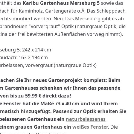
thält das
Karibu Gartenhaus Merseburg 5
sowie das
ach für Kaminholz, Gartengeräte o.Ä. Das Schleppdach
rechts montiert werden. Neu: Das Merseburg gibt es ab
 brandneuen "vorvergraut" Optik (naturgraue Optik, die
atina der frei bewitterten Außenflächen vorweg nimmt).
eburg 5: 242 x 214 cm
audach: 163 × 194 cm
rbelassen, vorvergraut (naturgraue Optik)
achen Sie Ihr neues Gartenprojekt komplett: Beim
m Gartenhauses schenken wir Ihnen das passende
nzufügen
von bis zu 59,99 € direkt dazu!
e Fenster hat die Maße
73 x 40 cm
und wird Ihrem
atisch hinzugefügt. Passend zur Optik erhalten Sie
rbelassenen Gartenhaus ein
naturbelassenes
 einem grauen Gartenhaus ein
weißes Fenster
.
Die