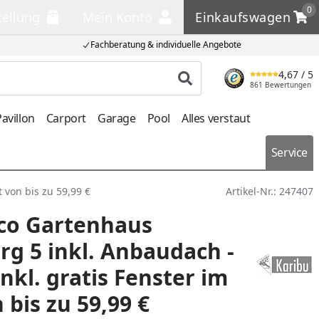
0
tellung
Mein Konto
Einkaufswagen
llung
Mein Konto
Einkaufswagen
Fachberatung & individuelle Angebote
4,67
/ 5
Produkt suchen
861 Bewertungen
avillon
Carport
Garage
Pool
Alles verstaut
Service
 von bis zu 59,99 €
Artikel-Nr.:
247407
Eco Gartenhaus
g 5 inkl. Anbaudach -
nkl. gratis Fenster im
 bis zu 59,99 €