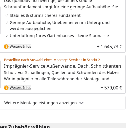
Das qualitativ hochwertige, besonders stabile
Schraubfundament sorgt für eine geringe Aufbauhöhe. Sie
haben damit eine bequeme, niedrige Stufe und gleichzeitig
Stabiles & sturmsicheres Fundament
ein besonders langlebiges Fundament. Sie benötigen bei
Geringe Aufbauhöhe, Unebenheiten im Untergrund
dem Schraubfundament keine Gummi-Pads und
werden ausgeglichen
Sturmwinkel.
Unterlüftung Ihres Gartenhauses - keine Staunässe
+ 1.645,73 €
Weitere Infos
Bestellbar nach Auswahl eines Montage-Services in Schritt
Imprägnier-Service Außenwände, Dach, Schnittkanten
Schutz vor Schädlingen, Quellen und Schwinden des Holzes.
Wir imprägnieren alle Teile während der Montage und
schaffen so die optimale Grundlage für den Endanstrich.
+ 579,00 €
Weitere Infos
Weitere Montageleistungen anzeigen
es Zubehör wählen