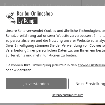
Hotline
07051 / 9 22 22
Kontakt
Mo-Fr. 8-16 Uhr
Kontakt
Eigene Montage-Teams
Unsere Seite verwendet Cookies und ähnliche Technologien, u
Benutzererfahrung auf unserer Website zu verbessern, Inhalt
Systemhaus
Blockbohlenhaus
Gartenhäuser Expresslie
zu personalisieren und die Nutzung unserer Website zu analys
Ihrer Einwilligung stimmen Sie der Verwendung von Cookies s
Wellness
% Sale %
Verarbeitung Ihrer persönlichen Daten zu, um Ihnen ein best
Surferlebnis und mehr Funktionen zu bieten.
Systemhaus
Systemhaus 14 mm
Karibu Eco Gartenhaus M
Sie können Ihre Einwilligung jederzeit in den
Cookie-Einstellu
Startseite
oder widerrufen.
Ja, verstanden
Nein, Einstellun
Datenschutz
Impressum