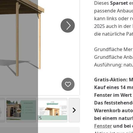
Dieses
Sparset
en
passende Anbaud
kann links oder 
2025 auch in der
die natürliche P
Grundfläche Mers
Grundfläche Anb
Ausführung: natu
Gratis-Aktion:
M
Kauf eines 14 m
Produkt zur Wunschliste hi
Fenster im Wert 
Das feststehend
Warenkorb autom
Nächstes Bild anzeigen
bei einem natu
Fenster
und bei