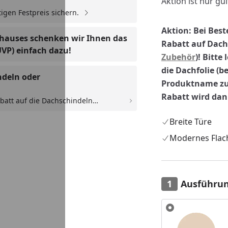
Aktion ist nur gül
igen Festpreis sichern.
Aktion: Bei Best
nhauses schenken wir Ihnen das
Rabatt auf Dachs
UVP) einfach dazu!
Zubehör
)! Bitte
die Dachfolie (b
ndeln oder
Produktname zu
Rabatt wird da
batt auf die Dachschindeln
. selbstklebende Dachbahn. Der
Breite Türe
Modernes Flac
Ausführu
Alle anzeigen (2)