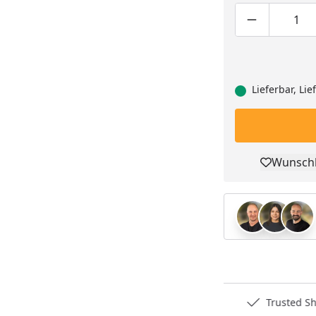
Produktmen
Pro
Lieferbar, Li
Wunschl
Pro
Deutschlands bester Händler
Trusted S