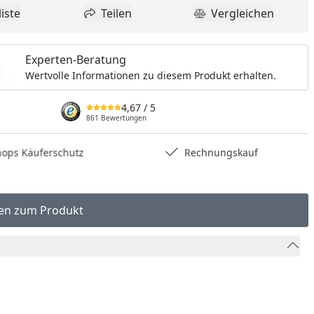
iste
Teilen
Vergleichen
dukt zur Wunschliste hinzufügen
Teilen
Produkt Vergle
Experten-Beratung
Wertvolle Informationen zu diesem Produkt erhalten.
4,67
/ 5
861 Bewertungen
hops Käuferschutz
Rechnungskauf
en zum Produkt