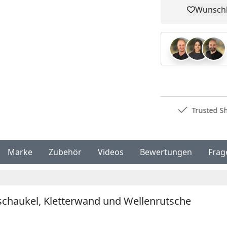
Wunschl
Pro
Deutschlands bester Händler
Trusted S
Marke
Zubehör
Videos
Bewertungen
Frag
schaukel, Kletterwand und Wellenrutsche