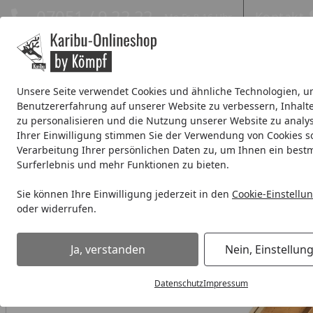
Hotline
07051 / 9 22 22
Kontakt
Mo-Fr. 8-16 Uhr
Kontakt
Eigene Montage-Teams
Unsere Seite verwendet Cookies und ähnliche Technologien, u
Benutzererfahrung auf unserer Website zu verbessern, Inhalt
Systemhaus
Blockbohlenhaus
Gartenhäuser Expresslie
zu personalisieren und die Nutzung unserer Website zu analys
Ihrer Einwilligung stimmen Sie der Verwendung von Cookies s
Wellness
% Sale %
Verarbeitung Ihrer persönlichen Daten zu, um Ihnen ein best
Surferlebnis und mehr Funktionen zu bieten.
Kinderspielgeräte
Spielturm
Akubi Kinderspielturm Lui
Sie können Ihre Einwilligung jederzeit in den
Cookie-Einstellu
Startseite
oder widerrufen.
Ja, verstanden
Nein, Einstellun
Datenschutz
Impressum