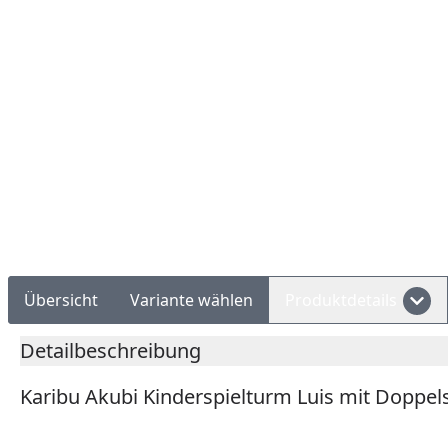
Rechnungskauf
Montageservice
Übersicht
Variante wählen
Produktdetails
Detailbeschreibung
Karibu Akubi Kinderspielturm Luis mit Doppel