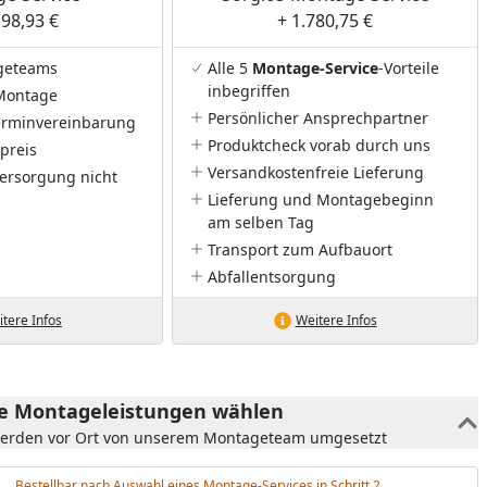
198,93 €
+ 1.780,75 €
geteams
Alle 5
Montage-Service
-Vorteile
inbegriffen
Montage
Persönlicher Ansprechpartner
Terminvereinbarung
Produktcheck vorab durch uns
preis
Versandkostenfreie Lieferung
ersorgung nicht
Lieferung und Montagebeginn
am selben Tag
Transport zum Aufbauort
Abfallentsorgung
tere Infos
Weitere Infos
he Montageleistungen wählen
werden vor Ort von unserem Montageteam umgesetzt
Bestellbar nach Auswahl eines Montage-Services in Schritt