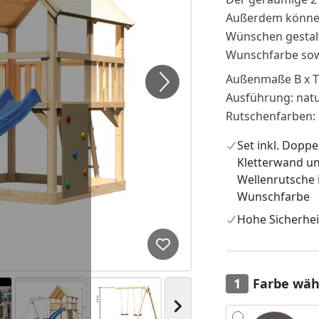
Außerdem können
Wünschen gestalt
Wunschfarbe sowi
Außenmaße B x T 
Ausführung: nat
Rutschenfarben: b
Set inkl. Doppe
Kletterwand u
Wellenrutsche 
Wunschfarbe
Hohe Sicherhei
Produkt zur Wunschliste hi
Farbe wäh
Nächstes Bild anzeigen
Alle anzeigen (3)