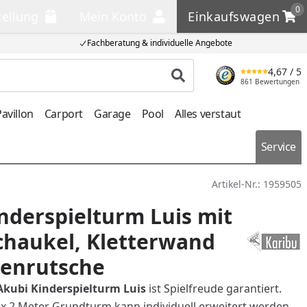
0
tellung
Mein Konto
Einkaufswagen
llung
Mein Konto
Einkaufswagen
Fachberatung & individuelle Angebote
4,67
/ 5
Produkt suchen
861 Bewertungen
avillon
Carport
Garage
Pool
Alles verstaut
Service
Artikel-Nr.:
1959505
nderspielturm Luis mit
chaukel, Kletterwand
lenrutsche
Akubi Kinderspielturm Luis
ist Spielfreude garantiert.
x 2 Meter Grundturm kann individuell erweitert werden.