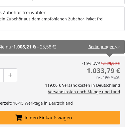
 Zubehör frei wählen
ein Zubehör aus dem empfohlenen Zubehör-Paket frei
Sie nur
1.008,21 €
(– 25,58 €)
Bedingungen
-15%
UVP
1.229,99 €
1.033,79 €
inkl. 19% MwSt.
ge um eins verringern
duktmenge manuell eingeben
Produktmenge um eins erhöhen
119,00 € Versandkosten in Deutschland
Versandkosten nach Menge und Land
eferzeit: 10-15 Werktage in Deutschland
In den Einkaufswagen
In den Einkaufswagen legen