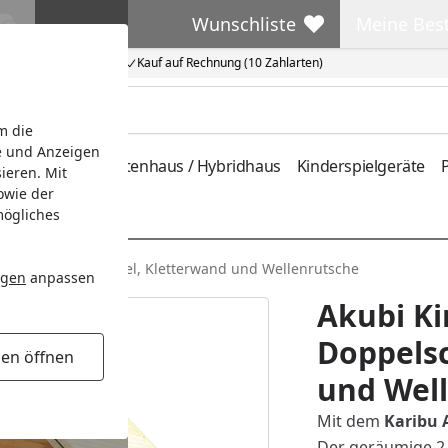
Wunschliste
Meine Bes
Wunschliste
Meine Beste
Kauf auf Rechnung (10 Zahlarten)
m die
e und Anzeigen
ferung
Metallgartenhaus / Hybridhaus
Kinderspielgeräte
P
ieren. Mit
owie der
mögliches
s mit Doppelschaukel, Kletterwand und Wellenrutsche
ngen
anpassen
Akubi Ki
Doppels
gen öffnen
und Wel
Mit dem
Karibu 
Der geräumige 2 