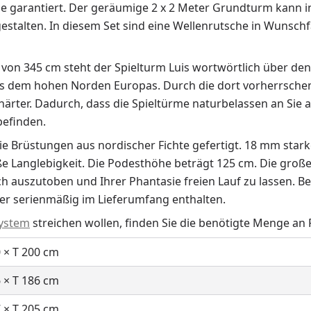
ude garantiert. Der geräumige 2 x 2 Meter Grundturm kann 
talten. In diesem Set sind eine Wellenrutsche in Wunsch
 von 345 cm steht der Spielturm Luis wortwörtlich über de
aus dem hohen Norden Europas. Durch die dort vorherrsche
ter. Dadurch, dass die Spieltürme naturbelassen an Sie au
befinden.
e Brüstungen aus nordischer Fichte gefertigt. 18 mm stark
ße Langlebigkeit. Die Podesthöhe beträgt 125 cm. Die große 
ch auszutoben und Ihrer Phantasie freien Lauf zu lassen. B
ter serienmäßig im Lieferumfang enthalten.
system
streichen wollen, finden Sie die benötigte Menge an
 × T 200 cm
 × T 186 cm
 × T 205 cm