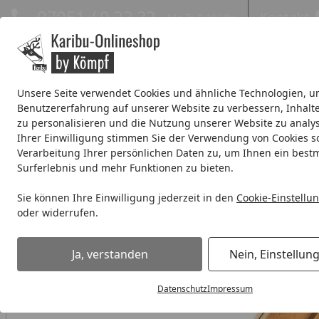
Hotline
07051 / 9 22 22
Kontakt
Mo-Fr. 8-16 Uhr
Kontakt
Eigene Montage-Teams
Unsere Seite verwendet Cookies und ähnliche Technologien, u
Benutzererfahrung auf unserer Website zu verbessern, Inhalt
Systemhaus
Blockbohlenhaus
Gartenhäuser Expresslie
zu personalisieren und die Nutzung unserer Website zu analys
Ihrer Einwilligung stimmen Sie der Verwendung von Cookies s
Wellness
% Sale %
Verarbeitung Ihrer persönlichen Daten zu, um Ihnen ein best
Surferlebnis und mehr Funktionen zu bieten.
Kinderspielgeräte
Spielturm
Akubi Kinderspielturm Luis
Sie können Ihre Einwilligung jederzeit in den
Cookie-Einstellu
Startseite
oder widerrufen.
Ja, verstanden
Nein, Einstellun
Datenschutz
Impressum