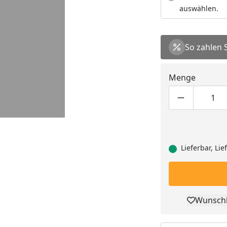
auswählen.
So zahlen 
Menge
Produktmen
Pro
Lieferbar, Li
Wunschl
Pro