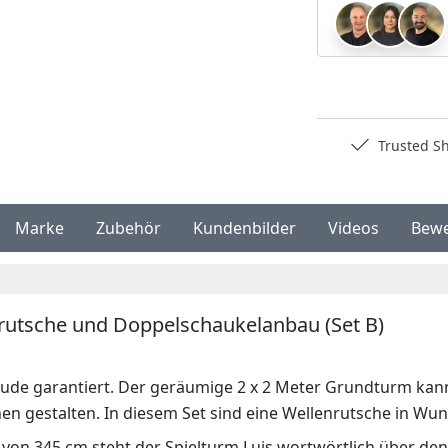
Deutschlands bester Händler
Trusted S
Marke
Zubehör
Kundenbilder
Videos
Bew
enrutsche und Doppelschaukelanbau (Set B)
reude garantiert. Der geräumige 2 x 2 Meter Grundturm kan
 gestalten. In diesem Set sind eine Wellenrutsche in Wun
 von 345 cm steht der Spielturm Luis wortwörtlich über de