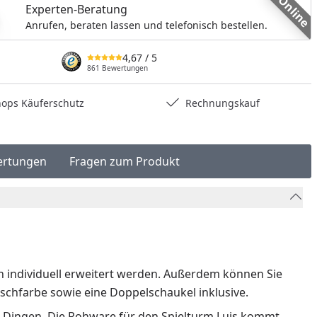
Online
Experten-Beratung
Anrufen, beraten lassen und telefonisch bestellen.
4,67
/ 5
861 Bewertungen
hops Käuferschutz
Rechnungskauf
ertungen
Fragen zum Produkt
n individuell erweitert werden. Außerdem können Sie
schfarbe sowie eine Doppelschaukel inklusive.
n Dingen. Die Rohware für den Spielturm Luis kommt,