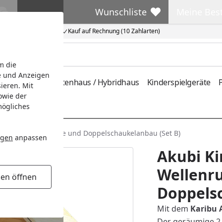
Wunschliste
Meine Bes
Wunschliste
Meine Beste
Kauf auf Rechnung (10 Zahlarten)
m die
e und Anzeigen
ferung
Metallgartenhaus / Hybridhaus
Kinderspielgeräte
P
ieren. Mit
owie der
mögliches
 inkl. Wellenrutsche und Doppelschaukelanbau (Set B)
ngen
anpassen
Akubi Ki
Wellenr
gen öffnen
Doppelsc
Mit dem
Karibu 
Der geräumige 2 