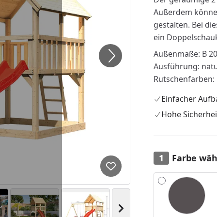
A
ußerdem können
gestalten.
Bei di
ein Doppelschauk
Außenmaße: B 200
Ausführung: nat
Rutschenfarben: b
Einfacher Aufb
Hohe Sicherhei
Farbe wäh
Produkt zur Wunschliste hi
Alle anzeigen (3)
Nächstes Bild anzeigen