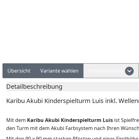
Rechnungskauf
Montageservice
Übersicht
Variante wählen
Produktdetails
Detailbeschreibung
Karibu Akubi Kinderspielturm Luis inkl. Well
Mit dem
Karibu Akubi Kinderspielturm Luis
ist Spielf
den Turm mit dem Akubi Farbsystem nach Ihren Wünschen
Mit den 90 x 90 mm starken Pfosten und einer Firsthöhe