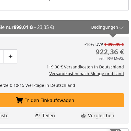
Sie nur
899,01 €
(– 23,35 €)
Bedingungen
-16%
UVP
1.099,99 €
922,36 €
inkl. 19% MwSt.
ge um eins verringern
duktmenge manuell eingeben
Produktmenge um eins erhöhen
119,00 € Versandkosten in Deutschland
Versandkosten nach Menge und Land
eferzeit: 10-15 Werktage in Deutschland
In den Einkaufswagen
In den Einkaufswagen legen
iste
Teilen
Vergleichen
dukt zur Wunschliste hinzufügen
Teilen
Produkt Vergle