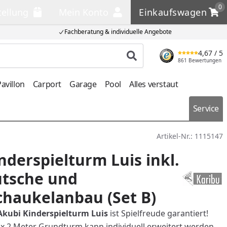
0
tellung
Mein Konto
Einkaufswagen
llung
Mein Konto
Einkaufswagen
Fachberatung & individuelle Angebote
4,67
/ 5
Produkt suchen
861 Bewertungen
avillon
Carport
Garage
Pool
Alles verstaut
Service
Artikel-Nr.:
1115147
nderspielturm Luis inkl.
utsche und
haukelanbau (Set B)
Akubi Kinderspielturm Luis
ist Spielfreude garantiert!
x 2 Meter Grundturm kann individuell erweitert werden.