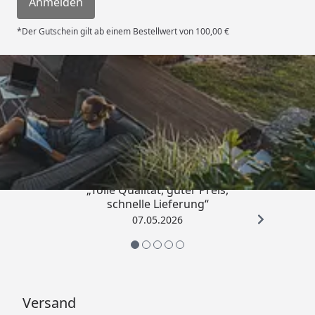
Anmelden
Wand, Dach und Boden
18 mm Massivholz
*Der Gutschein gilt ab einem Bestellwert von 100,00 €
Ausführung
Fichte,
Naturbelassen
Pfosten
4 Stück - 6,8 × 6,8
Trusted Shops
cm, Massivholz
(Turm)
4,67
/ 5
Leiter (B x T)
129 × 54 cm
Wellenrutsche (L x B x H)
232 x 50 x 30 cm
„Tolle Qualität, guter Preis,
schnelle Lieferung“
Zugelassenes
Benutzbar durch
07.05.2026
Gesamtgewicht
2-3 Kinder im Alter
von 3 bis 14
Jahren, unter
jeweils 50 kg
Versand
Paketmaße (B x T x H)
240 × 90 × 24 cm /