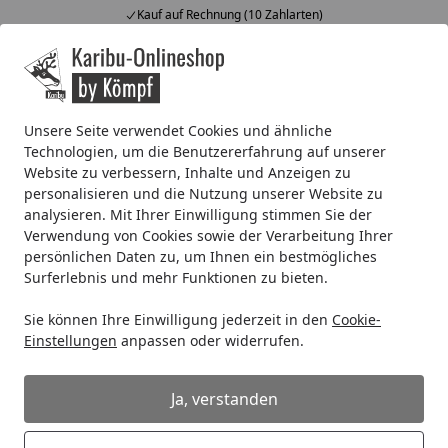
Kauf auf Rechnung (10 Zahlarten)
Alle Produkte
Mein Konto
Wunschl
Ein
4,67
/ 5
Suchen
Unsere Seite verwendet Cookies und ähnliche
Technologien, um die Benutzererfahrung auf unserer
Kinderspielgeräte
Spielturm
Akubi Kinderspielturm Lott
Website zu verbessern, Inhalte und Anzeigen zu
Startseite
personalisieren und die Nutzung unserer Website zu
Akubi Kinderspielturm Lotti inkl.
analysieren. Mit Ihrer Einwilligung stimmen Sie der
Netzrampe und Rutsche
Verwendung von Cookies sowie der Verarbeitung Ihrer
persönlichen Daten zu, um Ihnen ein bestmögliches
Surferlebnis und mehr Funktionen zu bieten.
Sie können Ihre Einwilligung jederzeit in den
Cookie-
Einstellungen
anpassen oder widerrufen.
Ja, verstanden