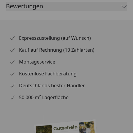
ebenso enthalten. Unseren Spielturm Lotti kann mit
Bewertungen
vielem unseres Zubehörs erweitert und
individualisiert werden. Zusammen mit unseren
einzigartigen Farbsets mit 8 verschiedenen und frei
kombinierbaren Farben schaffen Sie sich und Ihrem
Expresszustellung (auf Wunsch)
Kind den Abenteuerspielplatz, den es verdient.
Kauf auf Rechnung (10 Zahlarten)
6,8 x 6,8 cm Pfosten aus naturbelassenem
Montageservice
Massivholz
Kostenlose Fachberatung
Podesthöhe 125 cm
Deutschlands bester Händler
Satteldach aus Massivholz
Inkl. Leiter
50.000 m² Lagerfläche
inkl. Netzrampe
Individuell gestaltbar mit dem Akubi Farbsystem
Bei diesem Set ist eine Wellenrutsche in
Wunschfarbe, sowie ein Sandkasten inklusive.