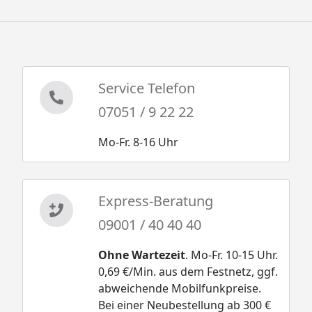
Wellenrutsche
Schaukelanker
Fallschutzmatte
Flexschaukel
Service Telefon
Babyschaukel
07051 / 9 22 22
Karibu Kinderspielturm Lotti - Technische
Daten
Mo-Fr. 8-16 Uhr
Karibu Kinderspielturm Lotti - Netzrampe -
Technische Daten
Karibu Kinderspielturm Lotti - Rutsche -
Express-Beratung
Technische Daten
09001 / 40 40 40
Karibu Kinderspielturm Lotti -
Montageanleitung
Ohne Wartezeit
. Mo-Fr. 10-15 Uhr.
Karibu Kinderspielturm Lotti - Netzrampe -
0,69 €/Min. aus dem Festnetz, ggf.
Montageanleitung
abweichende Mobilfunkpreise.
Karibu Kinderspielturm Lotti - Rutsche -
Bei einer Neubestellung ab 300 €