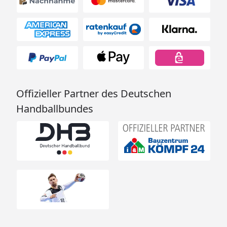
günstigen
Festpreis möglich
oder
Sorglos-Paket mit
Montage und
besonderen
Service-
Offizieller Partner des Deutschen
Leistungen zum
Handballbundes
Festpreis
Weitere
Informationen
Optionale Erweiterungen (siehe Reiter "Zubehör"):
Dachschindeln
Kletterwand
Anbauplattform