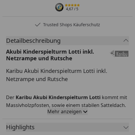
4,67
/ 5
Trusted Shops Käuferschutz
Detailbeschreibung
Akubi Kinderspielturm Lotti inkl.
Netzrampe und Rutsche
Karibu Akubi Kinderspielturm Lotti inkl.
Netzrampe und Rutsche
Der
Karibu Akubi Kinderspielturm Lotti
kommt mit
Massivholzpfosten, sowie einem stabilen Satteldach.
Mehr anzeigen
Unser Spielturm Lotti lässt sich ganz individuell
zusammenstellen. Bei diesem Kinderspielturm ist
Highlights
eine Netzrampe und eine Rutsche in Wunschfarbe,