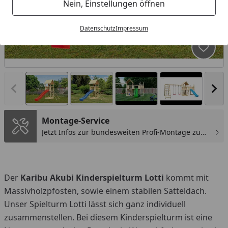
Nein, Einstellungen öffnen
Datenschutz
Impressum
Produk
Vorheriges Bild anzeigen
Näc
Montage-Service
Jetzt Infos zur bundesweiten Profi-Montage zum
günstigen Festpreis sichern.
You
Der
Karibu Akubi Kinderspielturm Lotti
kommt mit
Massivholzpfosten, sowie einem stabilen Satteldach.
Unser Spielturm Lotti lässt sich ganz individuell
zusammenstellen. Bei diesem Kinderspielturm ist eine