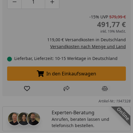
Produktmenge um eins verringern
Produktmenge manuell eingeben
Produktmenge um eins erhöhen
-15%
UVP
579,99 €
491,77 €
inkl. 19% MwSt.
119,00 € Versandkosten in Deutschland
Versandkosten nach Menge und Land
Lieferbar, Lieferzeit: 10-15 Werktage in Deutschland
In den Einkaufswagen
In den Einkaufswagen legen
Produkt zur Wunschliste hinzufügen
Teilen
Produkt Ver
Artikel-Nr.: 1947328
Online
Experten-Beratung
Anrufen, beraten lassen und
telefonisch bestellen.