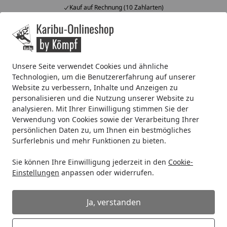
Kauf auf Rechnung (10 Zahlarten)
Alle Produkte
Mein Konto
Wunschl
Ein
4,67
/ 5
Suchen
Unsere Seite verwendet Cookies und ähnliche
Technologien, um die Benutzererfahrung auf unserer
Kinderspielgeräte
Spielturm
Akubi Kinderspielturm Lott
Website zu verbessern, Inhalte und Anzeigen zu
Startseite
personalisieren und die Nutzung unserer Website zu
Akubi Kinderspielturm Lotti inkl.
analysieren. Mit Ihrer Einwilligung stimmen Sie der
Doppelschaukel und Kletterwand
Verwendung von Cookies sowie der Verarbeitung Ihrer
persönlichen Daten zu, um Ihnen ein bestmögliches
Surferlebnis und mehr Funktionen zu bieten.
Sie können Ihre Einwilligung jederzeit in den
Cookie-
Einstellungen
anpassen oder widerrufen.
Ja, verstanden