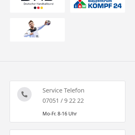
Anbauplattform
Wellenrutsche
Schaukelanker
Fallschutzmatte
Flexschaukel
Babyschaukel
Karibu Kinderspielturm Lotti - Technische
Daten
Karibu Kinderspielturm Lotti -
Service Telefon
Doppelschaukel - Technische Daten
07051 / 9 22 22
Karibu Kinderspielturm Lotti - Kletterwand -
Technische Daten
Mo-Fr. 8-16 Uhr
Karibu Kinderspielturm Lotti -
Montageanleitung
Karibu Kinderspielturm Lotti -