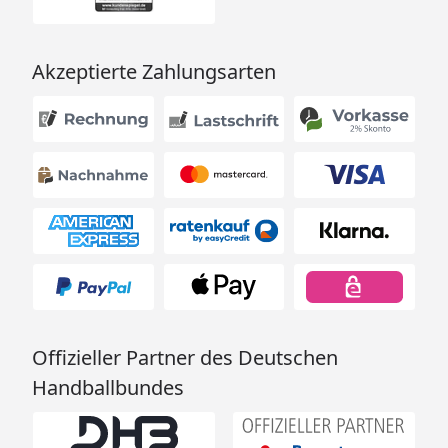
Reiter "Zubehör")
Montage
Montage zum
Akzeptierte Zahlungsarten
günstigen
Festpreis möglich
oder
Sorglos-Paket mit
Montage und
besonderen
Service-
Leistungen zum
Festpreis
Weitere
Informationen
Offizieller Partner des Deutschen
Optionale Erweiterungen (siehe Reiter "Zubehör"):
Handballbundes
Dachschindeln
Netzrampe