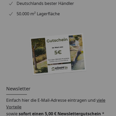
Deutschlands bester Händler
Außenmaß (B x T)
107 × 107 cm
50.000 m² Lagerfläche
Innenmaße (B x T)
96 × 96 cm
Dachstand (B x T)
137 × 119 cm
Dachfläche
2,26 m²
Grundfläche
1,14 m²
Gesamthöhe:
291 cm
Podesthöhe
125 cm
Sandkastenhöhe
14 cm
Newsletter
Wand, Dach und Boden
18 mm Massivholz
Ausführung
Fichte,
Einfach hier die E-Mail-Adresse eintragen und
viele
Naturbelassen
Vorteile
sowie
sofort einen 5,00 € Newslettergutschein
*