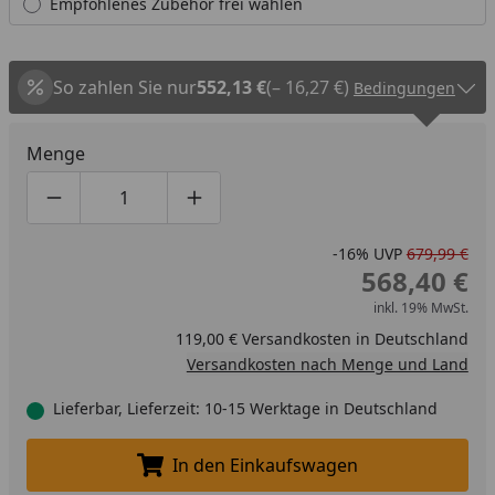
Empfohlenes Zubehör frei wählen
So zahlen Sie nur
552,13 €
(– 16,27 €)
Bedingungen
Menge
Produktmenge um eins verringern
Produktmenge manuell eingeben
Produktmenge um eins erhöhen
-16%
UVP
679,99 €
568,40 €
inkl. 19% MwSt.
119,00 € Versandkosten in Deutschland
Versandkosten nach Menge und Land
Lieferbar, Lieferzeit: 10-15 Werktage in Deutschland
In den Einkaufswagen
In den Einkaufswagen legen