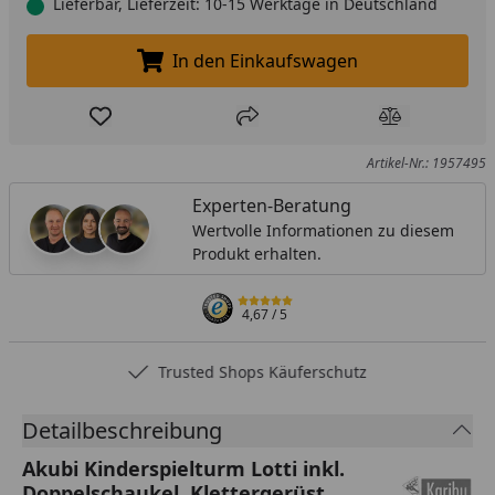
Lieferbar, Lieferzeit: 10-15 Werktage in Deutschland
In den Einkaufswagen
In den Einkaufswagen legen
Produkt zur Wunschliste hinzufügen
Teilen
Produkt Ver
Artikel-Nr.: 1957495
Experten-Beratung
Wertvolle Informationen zu diesem
Produkt erhalten.
4,67
/ 5
Trusted Shops Käuferschutz
Detailbeschreibung
Akubi Kinderspielturm Lotti inkl.
Doppelschaukel, Klettergerüst,