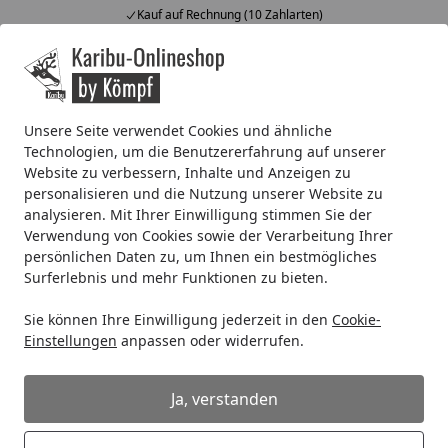
Kauf auf Rechnung (10 Zahlarten)
Alle Produkte
Mein Konto
Wunschl
Ein
4,67
/ 5
Suchen
Unsere Seite verwendet Cookies und ähnliche
Technologien, um die Benutzererfahrung auf unserer
Kinderspielgeräte
Spielturm
Akubi Kinderspielturm Lott
Website zu verbessern, Inhalte und Anzeigen zu
Startseite
personalisieren und die Nutzung unserer Website zu
Akubi Kinderspielturm Lotti inkl.
analysieren. Mit Ihrer Einwilligung stimmen Sie der
Doppelschaukel, Klettergerüst,
Verwendung von Cookies sowie der Verarbeitung Ihrer
Anbauplattform und Kletterwand
persönlichen Daten zu, um Ihnen ein bestmögliches
Surferlebnis und mehr Funktionen zu bieten.
Sie können Ihre Einwilligung jederzeit in den
Cookie-
Einstellungen
anpassen oder widerrufen.
Ja, verstanden