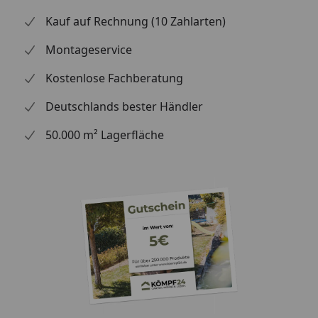
Kind den Abenteuerspielplatz, den es verdient.
Kauf auf Rechnung (10 Zahlarten)
Falls Sie Ihr neues Kinderspielgerät mit dem
Akubi
Montageservice
Farbsystem
streichen wollen, finden Sie die benötigte
Menge an Farbeimern in der nachfolgenden Tabelle
Kostenlose Fachberatung
ganz unten.
Deutschlands bester Händler
Außenmaß (B x T)
107 × 107 cm
50.000 m² Lagerfläche
Innenmaße (B x T)
96 × 96 cm
Dachstand (B x T)
137 × 119 cm
Dachfläche
2,26 m²
Grundfläche
1,14 m²
Gesamthöhe:
291 cm
Podesthöhe
125 cm