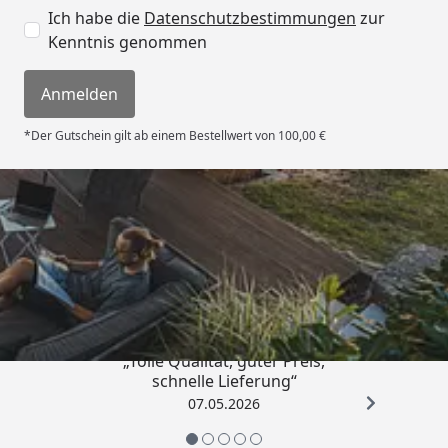
Babyschaukel
Ich habe die
Datenschutzbestimmungen
zur
Kenntnis genommen
Schaukelsitz, Schaukelscheibe
Strickleiter, Kletterseil
Anmelden
Trapez mit Turnringen
*Der Gutschein gilt ab einem Bestellwert von 100,00 €
Fallschutzmatten
Karibu Doppelschaukel Felix mit
Klettergerüst Technische Daten
Karibu Doppelschaukel Felix mit
Trusted Shops
Klettergerüst - Rutsche - Technische Daten
4,67
/ 5
Karibu Doppelschaukel Felix mit
Klettergerüst Gebrauchsanweisung
„Tolle Qualität, guter Preis,
Karibu Doppelschaukel Felix mit
schnelle Lieferung“
Klettergerüst Montageanleitung
07.05.2026