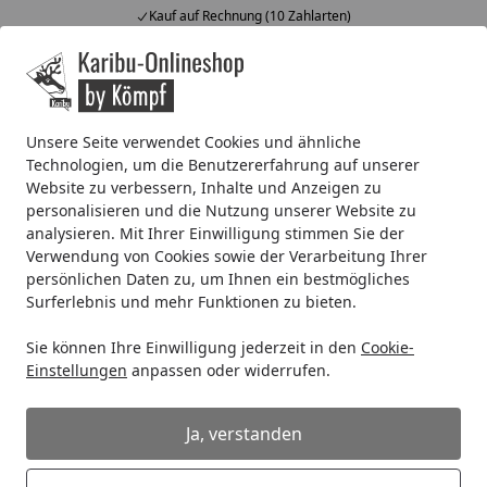
Kauf auf Rechnung (10 Zahlarten)
Alle Produkte
Mein Konto
Wunschl
Ein
4,67
/ 5
Suchen
Unsere Seite verwendet Cookies und ähnliche
Technologien, um die Benutzererfahrung auf unserer
Kinderspielgeräte
Schaukel
Akubi Kinderspielgerät Dopp
Website zu verbessern, Inhalte und Anzeigen zu
Startseite
personalisieren und die Nutzung unserer Website zu
Akubi Kinderspielgerät
analysieren. Mit Ihrer Einwilligung stimmen Sie der
Doppelschaukel Felix mit
Verwendung von Cookies sowie der Verarbeitung Ihrer
Klettergerüst und Rutsche
persönlichen Daten zu, um Ihnen ein bestmögliches
Surferlebnis und mehr Funktionen zu bieten.
Sie können Ihre Einwilligung jederzeit in den
Cookie-
Einstellungen
anpassen oder widerrufen.
Ja, verstanden