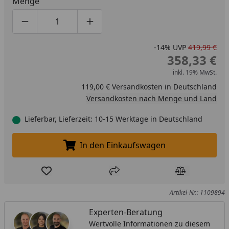
Menge
Produktmenge um eins verringern
Produktmenge manuell eingeben
Produktmenge um eins erhöhen
-14%
UVP
419,99 €
358,33 €
inkl. 19% MwSt.
119,00 € Versandkosten in Deutschland
Versandkosten nach Menge und Land
Lieferbar, Lieferzeit: 10-15 Werktage in Deutschland
In den Einkaufswagen
In den Einkaufswagen legen
Produkt zur Wunschliste hinzufügen
Teilen
Produkt Ver
Artikel-Nr.: 1109894
Experten-Beratung
Wertvolle Informationen zu diesem