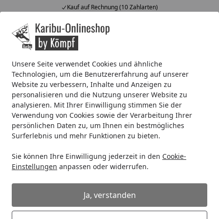
ahlarten)
Fachberatung & individu
Alle Produkte
Mein Konto
Wunschl
Ein
4,67
/ 5
Suchen
Unsere Seite verwendet Cookies und ähnliche
Technologien, um die Benutzererfahrung auf unserer
EPDM Folienset Nr. 81 - 457 x 850 cm
Website zu verbessern, Inhalte und Anzeigen zu
Startseite
personalisieren und die Nutzung unserer Website zu
EPDM Folienset Nr. 81 - 457 x 850 cm
analysieren. Mit Ihrer Einwilligung stimmen Sie der
Verwendung von Cookies sowie der Verarbeitung Ihrer
persönlichen Daten zu, um Ihnen ein bestmögliches
Surferlebnis und mehr Funktionen zu bieten.
Sie können Ihre Einwilligung jederzeit in den
Cookie-
Einstellungen
anpassen oder widerrufen.
Ja, verstanden