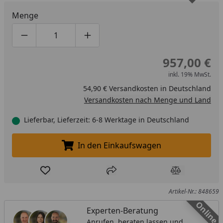
Menge
Produktmenge um eins verringern
Produktmenge manuell eingeben
Produktmenge um eins erhöhen
957,00 €
inkl. 19% MwSt.
54,90 € Versandkosten in Deutschland
Versandkosten nach Menge und Land
Lieferbar, Lieferzeit: 6-8 Werktage in Deutschland
In den Einkaufswagen
In den Einkaufswagen legen
Produkt zur Wunschliste hinzufügen
Teilen
Produkt Ver
Artikel-Nr.: 848659
Online
Experten-Beratung
Anrufen, beraten lassen und