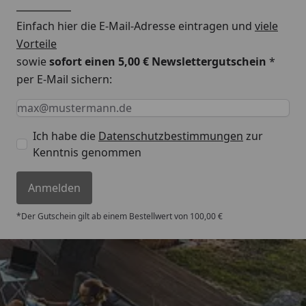
Einfach hier die E-Mail-Adresse eintragen und
viele
Montageanleitung EPDM Dachfolie
Vorteile
sowie
sofort einen 5,00 € Newslettergutschein
*
per E-Mail sichern:
Keine Eingabe erforderlich
Eingabe erforderlich
E-Mail *
Ich habe die
Datenschutzbestimmungen
zur
Kenntnis genommen
Anmelden
*Der Gutschein gilt ab einem Bestellwert von 100,00 €
Trusted Shops