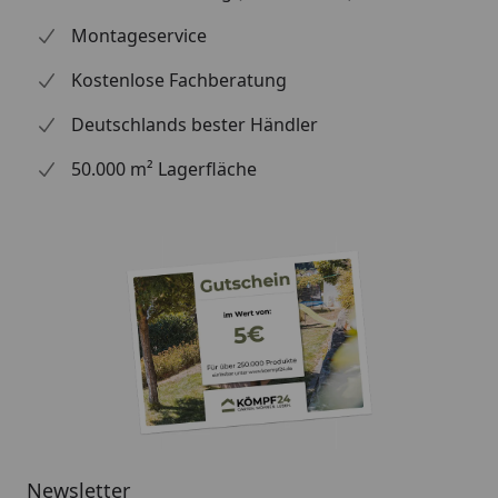
erhältlich
Aluminium + Spezialschrauben)
Montageservice
(siehe Reiter
"Zubehör")
Kostenlose Fachberatung
Für eine optimale Abdichtung
des Daches an den
Deutschlands bester Händler
Seitenkanten empfehlen wir die
50.000 m² Lagerfläche
Verwendung
von Aluminiumblenden.
Alternativ ist allerdings auch eine
andere Form der Abdeckung (z.
B. Holzlatte) möglich
Montage
Professioneller Montageservice
zum Festpreis erhältlich
(nur bei gleichzeitiger Montage
eines Gartenhauses möglich)
Newsletter