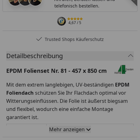
telefonisch bestellen.
4,67
/ 5
ed Shops Käuferschutz
Detailbeschreibung
EPDM Folienset Nr. 81 - 457 x 850 cm
Mit dem extrem langlebigen, UV-beständigen
EPDM
Foliendach
schützen Sie Ihr Flachdach optimal vor
Witterungseinflüssen. Die Folie ist äußerst biegsam
und flexibel, wodurch eine einfache Montage
garantiert ist.
Mehr anzeigen
Rollenbreite
457 x 850 cm
x Folienlänge