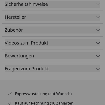
Sicherheitshinweise
EPDM
1,14 mm
Foliendicke
Hersteller
Kleber
Inklusive speziellen Klebern für
Folie und Blende
Zubehör
Farbe
Schwarz
Videos zum Produkt
Lieferumfang
EPDM Folie 1,14 mm ausreichend
für komplette Dachfläche
Bewertungen
Spezialkleber für Dachfläche und
umlaufende Blendenabdeckung
Fragen zum Produkt
(die Blendenabdeckungen sind
nicht im Lieferumfang enthalten -
optional erhältlich im Reiter
"Zubehör")
Expresszustellung (auf Wunsch)
Kauf auf Rechnung (10 Zahlarten)
Optional
Blendenabdeckungen (aus