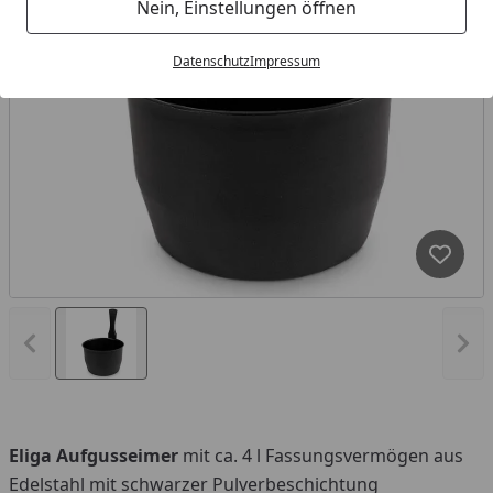
Nein, Einstellungen öffnen
Datenschutz
Impressum
Produk
Vorheriges Bild anzeigen
Näc
Eliga
Aufgusseimer
mit ca. 4 l Fassungsvermögen aus
Edelstahl mit schwarzer Pulverbeschichtung