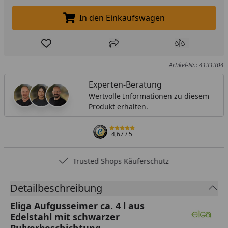
In den Einkaufswagen
In den Einkaufswagen legen
Produkt zur Wunschliste hinzufügen
Teilen
Produkt Ver
Artikel-Nr.: 4131304
Experten-Beratung
Wertvolle Informationen zu diesem
Produkt erhalten.
4,67
/ 5
Trusted Shops Käuferschutz
Detailbeschreibung
Eliga Aufgusseimer ca. 4 l aus
Edelstahl mit schwarzer
Pulverbeschichtung