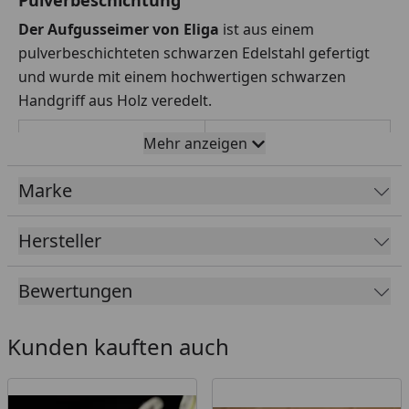
Der Aufgusseimer von Eliga
ist aus einem
pulverbeschichteten schwarzen Edelstahl gefertigt
und wurde mit einem hochwertigen schwarzen
Handgriff aus Holz veredelt.
Maße (BxH):
ca. 215x150 mm (mit
Mehr anzeigen
Handgriff ca. 310 mm)
Marke
Gewicht:
ca. 760 g
Packmaße:
28x28x33
Hersteller
Bewertungen
Kunden kauften auch