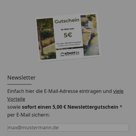
in weiß und sorgen Sie für eine effektive Ableitung
des Regenwassers von Ihrem Dach!
Newsletter
Einfach hier die E-Mail-Adresse eintragen und
viele
Vorteile
sowie
sofort einen 5,00 € Newslettergutschein
*
per E-Mail sichern:
Keine Eingabe erforderlich
Eingabe erforderlich
E-Mail *