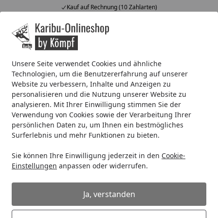
Kauf auf Rechnung (10 Zahlarten)
Alle Produkte
Mein Konto
Wunschl
Ein
4,67
/ 5
Suchen
Unsere Seite verwendet Cookies und ähnliche
Technologien, um die Benutzererfahrung auf unserer
Dachrinne Typ 250 /200 cm weiß
Website zu verbessern, Inhalte und Anzeigen zu
Startseite
personalisieren und die Nutzung unserer Website zu
Dachrinne Typ 250 /200 cm weiß
analysieren. Mit Ihrer Einwilligung stimmen Sie der
Verwendung von Cookies sowie der Verarbeitung Ihrer
persönlichen Daten zu, um Ihnen ein bestmögliches
Surferlebnis und mehr Funktionen zu bieten.
Sie können Ihre Einwilligung jederzeit in den
Cookie-
Einstellungen
anpassen oder widerrufen.
Ja, verstanden