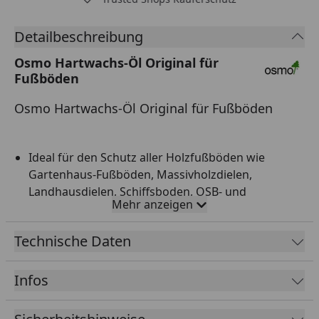
Detailbeschreibung
Osmo Hartwachs-Öl Original für
Fußböden
Osmo Hartwachs-Öl Original für Fußböden
Ideal für den Schutz aller Holzfußböden wie
Gartenhaus-Fußböden, Massivholzdielen,
Landhausdielen, Schiffsboden, OSB- und
Mehr anzeigen
Korkfußböden sowie Möbeloberflächen
Sehr strapazierfähig und belastbar
Technische Daten
Speichel- und schweißecht, geeignet für
Kinderspielzeug
Infos
Holzgerecht und atmungsaktiv
Resistent gegen Kaffee, Wein und Cola