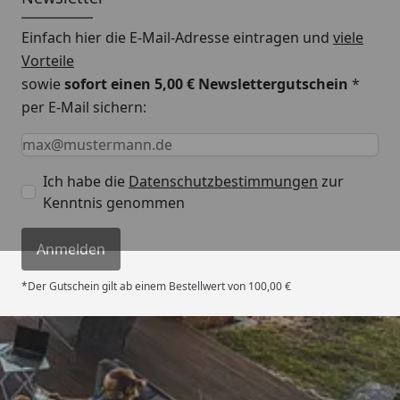
Einfach hier die E-Mail-Adresse eintragen und
viele
Vorteile
sowie
sofort einen 5,00 € Newslettergutschein
*
per E-Mail sichern:
Keine Eingabe erforderlich
Eingabe erforderlich
E-Mail *
Ich habe die
Datenschutzbestimmungen
zur
Kenntnis genommen
Anmelden
*Der Gutschein gilt ab einem Bestellwert von 100,00 €
Trusted Shops