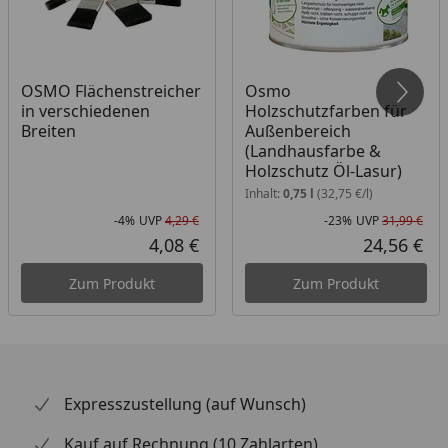
OSMO Flächenstreicher
Osmo
in verschiedenen
Holzschutzfarben für
Breiten
Außenbereich
(Landhausfarbe &
Holzschutz Öl-Lasur)
Inhalt:
0,75 l
(32,75 €/l)
-4%
UVP
4,29 €
-23%
UVP
31,99 €
Rabatt in Prozent
Ursprünglicher Preis
Rab
Urs
4,08 €
24,56 €
Aktueller Preis
Akt
Zum Produkt
Zum Produkt
Expresszustellung (auf Wunsch)
Kauf auf Rechnung (10 Zahlarten)