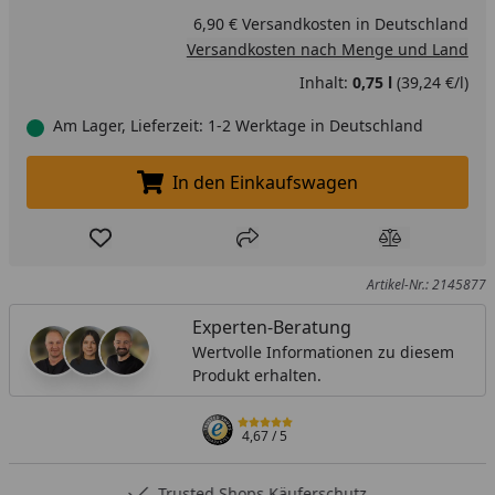
6,90 € Versandkosten in Deutschland
Versandkosten nach Menge und Land
Inhalt:
0,75 l
(39,24 €/l)
Am Lager, Lieferzeit: 1-2 Werktage in Deutschland
In den Einkaufswagen
In den Einkaufswagen legen
Produkt zur Wunschliste hinzufügen
Teilen
Produkt Ver
Artikel-Nr.: 2145877
Experten-Beratung
Wertvolle Informationen zu diesem
Produkt erhalten.
4,67
/ 5
Trusted Shops Käuferschutz