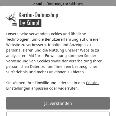
Kauf auf Rechnung (10 Zahlarten)
Alle Produkte
Mein Konto
Wunschl
Ein
4,67
/ 5
Suchen
Unsere Seite verwendet Cookies und ähnliche
Technologien, um die Benutzererfahrung auf unserer
Osmo Hartwachs-Öl Original für Fußböden
Website zu verbessern, Inhalte und Anzeigen zu
Startseite
personalisieren und die Nutzung unserer Website zu
Osmo Hartwachs-Öl Original für
analysieren. Mit Ihrer Einwilligung stimmen Sie der
Fußböden
Verwendung von Cookies sowie der Verarbeitung Ihrer
persönlichen Daten zu, um Ihnen ein bestmögliches
5
(31 Bewertungen)
Surferlebnis und mehr Funktionen zu bieten.
Sie können Ihre Einwilligung jederzeit in den
Cookie-
Einstellungen
anpassen oder widerrufen.
Ja, verstanden